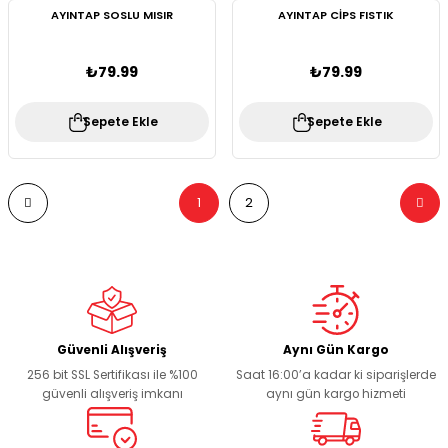
AYINTAP SOSLU MISIR
AYINTAP CİPS FISTIK
₺79.99
₺79.99
Sepete Ekle
Sepete Ekle
1
2
Güvenli Alışveriş
Aynı Gün Kargo
256 bit SSL Sertifikası ile %100
Saat 16:00’a kadar ki siparişlerde
güvenli alışveriş imkanı
aynı gün kargo hizmeti