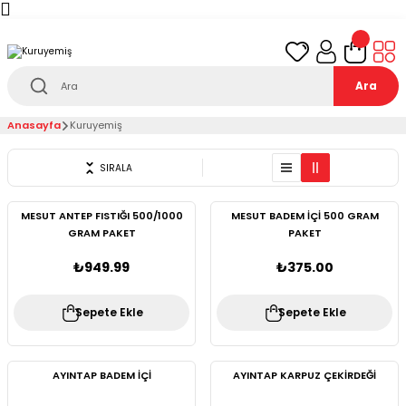
Türkiye’nin her noktasına 1000₺ ve üzeri
ücretsiz
teslimat!
Ara
Anasayfa
Kuruyemiş
SIRALA
MESUT ANTEP FISTIĞI 500/1000
MESUT BADEM İÇİ 500 GRAM
GRAM PAKET
PAKET
₺949.99
₺375.00
Sepete Ekle
Sepete Ekle
AYINTAP BADEM İÇİ
AYINTAP KARPUZ ÇEKİRDEĞİ