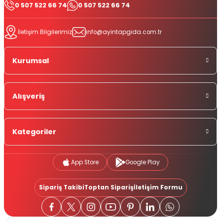
0 507 522 66 74
0 507 522 66 74
İletişim Bilgilerimiz
info@ayintapgida.com.tr
Kurumsal
Alışveriş
Kategoriler
App Store
Google Play
Sipariş Takibi
Toptan Sipariş
İletişim Formu