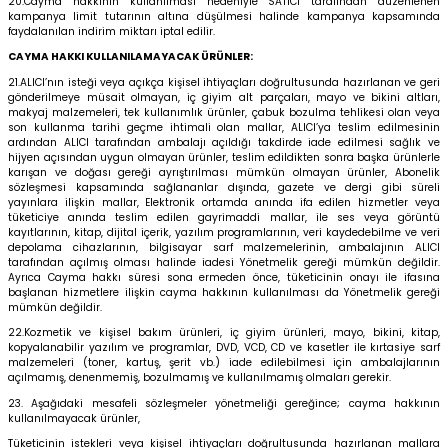
20.Cayma hakkının kullanılması nedeniyle SATICI tarafından düzenlenen
kampanya limit tutarının altına düşülmesi halinde kampanya kapsamında
faydalanılan indirim miktarı iptal edilir.
CAYMA HAKKI KULLANILAMAYACAK ÜRÜNLER:
21.ALICI’nın isteği veya açıkça kişisel ihtiyaçları doğrultusunda hazırlanan ve geri
gönderilmeye müsait olmayan, iç giyim alt parçaları, mayo ve bikini altları,
makyaj malzemeleri, tek kullanımlık ürünler, çabuk bozulma tehlikesi olan veya
son kullanma tarihi geçme ihtimali olan mallar, ALICI’ya teslim edilmesinin
ardından ALICI tarafından ambalajı açıldığı takdirde iade edilmesi sağlık ve
hijyen açısından uygun olmayan ürünler, teslim edildikten sonra başka ürünlerle
karışan ve doğası gereği ayrıştırılması mümkün olmayan ürünler, Abonelik
sözleşmesi kapsamında sağlananlar dışında, gazete ve dergi gibi süreli
yayınlara ilişkin mallar, Elektronik ortamda anında ifa edilen hizmetler veya
tüketiciye anında teslim edilen gayrimaddi mallar, ile ses veya görüntü
kayıtlarının, kitap, dijital içerik, yazılım programlarının, veri kaydedebilme ve veri
depolama cihazlarının, bilgisayar sarf malzemelerinin, ambalajının ALICI
tarafından açılmış olması halinde iadesi Yönetmelik gereği mümkün değildir.
Ayrıca Cayma hakkı süresi sona ermeden önce, tüketicinin onayı ile ifasına
başlanan hizmetlere ilişkin cayma hakkının kullanılması da Yönetmelik gereği
mümkün değildir.
22.Kozmetik ve kişisel bakım ürünleri, iç giyim ürünleri, mayo, bikini, kitap,
kopyalanabilir yazılım ve programlar, DVD, VCD, CD ve kasetler ile kırtasiye sarf
malzemeleri (toner, kartuş, şerit vb.) iade edilebilmesi için ambalajlarının
açılmamış, denenmemiş, bozulmamış ve kullanılmamış olmaları gerekir.
23. Aşağıdaki mesafeli sözleşmeler yönetmeliği gereğince; cayma hakkının
kullanılmayacak ürünler,
Tüketicinin istekleri veya kişisel ihtiyaçları doğrultusunda hazırlanan mallara