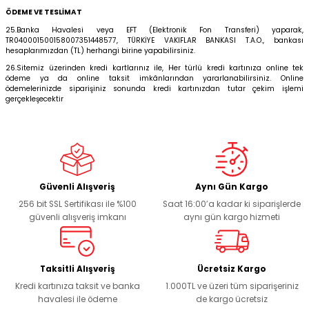
ÖDEME VE TESLİMAT
25.Banka Havalesi veya EFT (Elektronik Fon Transferi) yaparak,
TR040001500158007351448577, TÜRKİYE VAKIFLAR BANKASI T.A.O., bankası
hesaplarımızdan (TL) herhangi birine yapabilirsiniz.
26.Sitemiz üzerinden kredi kartlarınız ile, Her türlü kredi kartınıza online tek
ödeme ya da online taksit imkânlarından yararlanabilirsiniz. Online
ödemelerinizde siparişiniz sonunda kredi kartınızdan tutar çekim işlemi
gerçekleşecektir
Güvenli Alışveriş
Aynı Gün Kargo
256 bit SSL Sertifikası ile %100
Saat 16:00’a kadar ki siparişlerde
güvenli alışveriş imkanı
aynı gün kargo hizmeti
Taksitli Alışveriş
Ücretsiz Kargo
Kredi kartınıza taksit ve banka
1.000TL ve üzeri tüm siparişeriniz
havalesi ile ödeme
de kargo ücretsiz