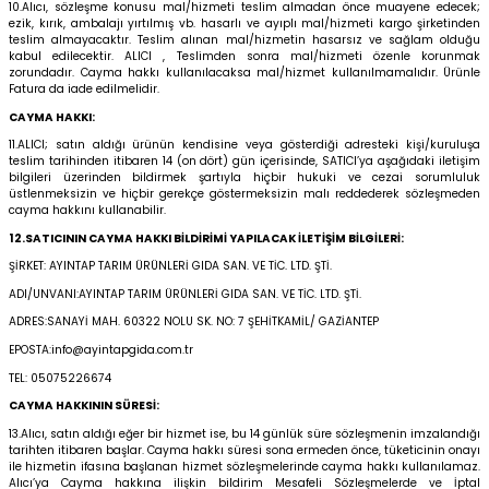
10.Alıcı, sözleşme konusu mal/hizmeti teslim almadan önce muayene edecek;
ezik, kırık, ambalajı yırtılmış vb. hasarlı ve ayıplı mal/hizmeti kargo şirketinden
teslim almayacaktır. Teslim alınan mal/hizmetin hasarsız ve sağlam olduğu
kabul edilecektir. ALICI , Teslimden sonra mal/hizmeti özenle korunmak
zorundadır. Cayma hakkı kullanılacaksa mal/hizmet kullanılmamalıdır. Ürünle
Fatura da iade edilmelidir.
CAYMA HAKKI:
11.ALICI; satın aldığı ürünün kendisine veya gösterdiği adresteki kişi/kuruluşa
teslim tarihinden itibaren 14 (on dört) gün içerisinde, SATICI’ya aşağıdaki iletişim
bilgileri üzerinden bildirmek şartıyla hiçbir hukuki ve cezai sorumluluk
üstlenmeksizin ve hiçbir gerekçe göstermeksizin malı reddederek sözleşmeden
cayma hakkını kullanabilir.
12.SATICININ CAYMA HAKKI BİLDİRİMİ YAPILACAK İLETİŞİM BİLGİLERİ:
ŞİRKET: AYINTAP TARIM ÜRÜNLERİ GIDA SAN. VE TİC. LTD. ŞTİ.
ADI/UNVANI:AYINTAP TARIM ÜRÜNLERİ GIDA SAN. VE TİC. LTD. ŞTİ.
ADRES:SANAYİ MAH. 60322 NOLU SK. NO: 7 ŞEHİTKAMİL/ GAZİANTEP
EPOSTA:
info@ayintapgida.com.tr
TEL: 05075226674
CAYMA HAKKININ SÜRESİ:
13.Alıcı, satın aldığı eğer bir hizmet ise, bu 14 günlük süre sözleşmenin imzalandığı
tarihten itibaren başlar. Cayma hakkı süresi sona ermeden önce, tüketicinin onayı
ile hizmetin ifasına başlanan hizmet sözleşmelerinde cayma hakkı kullanılamaz.
Alıcı’ya Cayma hakkına ilişkin bildirim Mesafeli Sözleşmelerde ve İptal