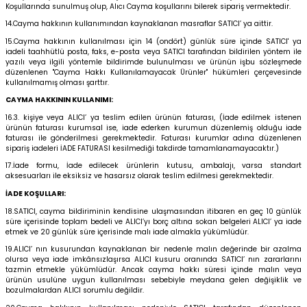
Koşullarında sunulmuş olup, Alıcı Cayma koşullarını bilerek sipariş vermektedir.
14.Cayma hakkının kullanımından kaynaklanan masraflar SATICI’ ya aittir.
15.Cayma hakkının kullanılması için 14 (ondört) günlük süre içinde SATICI' ya
iadeli taahhütlü posta, faks, e-posta veya SATICI tarafından bildirilen yöntem ile
yazılı veya ilgili yöntemle bildirimde bulunulması ve ürünün işbu sözleşmede
düzenlenen "Cayma Hakkı Kullanılamayacak Ürünler" hükümleri çerçevesinde
kullanılmamış olması şarttır.
CAYMA HAKKININ KULLANIMI:
16.3. kişiye veya ALICI’ ya teslim edilen ürünün faturası, (İade edilmek istenen
ürünün faturası kurumsal ise, iade ederken kurumun düzenlemiş olduğu iade
faturası ile gönderilmesi gerekmektedir. Faturası kurumlar adına düzenlenen
sipariş iadeleri İADE FATURASI kesilmediği takdirde tamamlanamayacaktır.)
17.İade formu, İade edilecek ürünlerin kutusu, ambalajı, varsa standart
aksesuarları ile eksiksiz ve hasarsız olarak teslim edilmesi gerekmektedir.
İADE KOŞULLARI:
18.SATICI, cayma bildiriminin kendisine ulaşmasından itibaren en geç 10 günlük
süre içerisinde toplam bedeli ve ALICI’yı borç altına sokan belgeleri ALICI’ ya iade
etmek ve 20 günlük süre içerisinde malı iade almakla yükümlüdür.
19.ALICI’ nın kusurundan kaynaklanan bir nedenle malın değerinde bir azalma
olursa veya iade imkânsızlaşırsa ALICI kusuru oranında SATICI’ nın zararlarını
tazmin etmekle yükümlüdür. Ancak cayma hakkı süresi içinde malın veya
ürünün usulüne uygun kullanılması sebebiyle meydana gelen değişiklik ve
bozulmalardan ALICI sorumlu değildir.