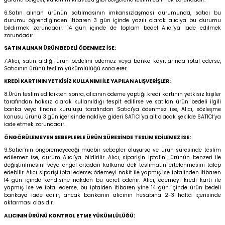
6.Satın alınan ürünün satılmasının imkansızlaşması durumunda, satıcı bu
durumu öğrendiğinden itibaren 3 gün içinde yazılı olarak alıcıya bu durumu
bildirmek zorundadır. 14 gün içinde de toplam bedel Alıcı’ya iade edilmek
zorundadır.
SATIN ALINAN ÜRÜN BEDELİ ÖDENMEZ İSE:
7.Alıcı, satın aldığı ürün bedelini ödemez veya banka kayıtlarında iptal ederse,
Satıcının ürünü teslim yükümlülüğü sona erer.
KREDİ KARTININ YETKİSİZ KULLANIMI İLE YAPILAN ALIŞVERİŞLER:
8.Ürün teslim edildikten sonra, alıcının ödeme yaptığı kredi kartının yetkisiz kişiler
tarafından haksız olarak kullanıldığı tespit edilirse ve satılan ürün bedeli ilgili
banka veya finans kuruluşu tarafından Satıcı'ya ödenmez ise, Alıcı, sözleşme
konusu ürünü 3 gün içerisinde nakliye gideri SATICI’ya ait olacak şekilde SATICI’ya
iade etmek zorundadır.
ÖNGÖRÜLEMEYEN SEBEPLERLE ÜRÜN SÜRESİNDE TESLİM EDİLEMEZ İSE:
9.Satıcı’nın öngöremeyeceği mücbir sebepler oluşursa ve ürün süresinde teslim
edilemez ise, durum Alıcı’ya bildirilir. Alıcı, siparişin iptalini, ürünün benzeri ile
değiştirilmesini veya engel ortadan kalkana dek teslimatın ertelenmesini talep
edebilir. Alıcı siparişi iptal ederse; ödemeyi nakit ile yapmış ise iptalinden itibaren
14 gün içinde kendisine nakden bu ücret ödenir. Alıcı, ödemeyi kredi kartı ile
yapmış ise ve iptal ederse, bu iptalden itibaren yine 14 gün içinde ürün bedeli
bankaya iade edilir, ancak bankanın alıcının hesabına 2-3 hafta içerisinde
aktarması olasıdır.
ALICININ ÜRÜNÜ KONTROL ETME YÜKÜMLÜLÜĞÜ: