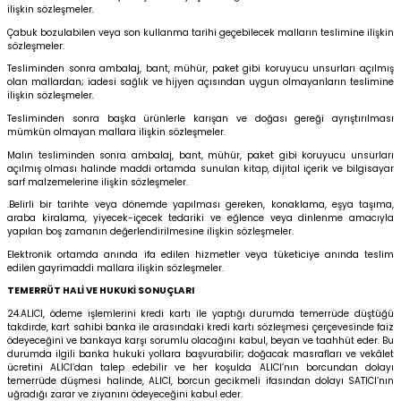
ilişkin sözleşmeler.
Çabuk bozulabilen veya son kullanma tarihi geçebilecek malların teslimine ilişkin
sözleşmeler.
Tesliminden sonra ambalaj, bant, mühür, paket gibi koruyucu unsurları açılmış
olan mallardan; iadesi sağlık ve hijyen açısından uygun olmayanların teslimine
ilişkin sözleşmeler.
Tesliminden sonra başka ürünlerle karışan ve doğası gereği ayrıştırılması
mümkün olmayan mallara ilişkin sözleşmeler.
Malın tesliminden sonra ambalaj, bant, mühür, paket gibi koruyucu unsurları
açılmış olması halinde maddi ortamda sunulan kitap, dijital içerik ve bilgisayar
sarf malzemelerine ilişkin sözleşmeler.
.Belirli bir tarihte veya dönemde yapılması gereken, konaklama, eşya taşıma,
araba kiralama, yiyecek-içecek tedariki ve eğlence veya dinlenme amacıyla
yapılan boş zamanın değerlendirilmesine ilişkin sözleşmeler.
Elektronik ortamda anında ifa edilen hizmetler veya tüketiciye anında teslim
edilen gayrimaddi mallara ilişkin sözleşmeler.
TEMERRÜT HALİ VE HUKUKİ SONUÇLARI
24.ALICI, ödeme işlemlerini kredi kartı ile yaptığı durumda temerrüde düştüğü
takdirde, kart sahibi banka ile arasındaki kredi kartı sözleşmesi çerçevesinde faiz
ödeyeceğini ve bankaya karşı sorumlu olacağını kabul, beyan ve taahhüt eder. Bu
durumda ilgili banka hukuki yollara başvurabilir; doğacak masrafları ve vekâlet
ücretini ALICI’dan talep edebilir ve her koşulda ALICI’nın borcundan dolayı
temerrüde düşmesi halinde, ALICI, borcun gecikmeli ifasından dolayı SATICI’nın
uğradığı zarar ve ziyanını ödeyeceğini kabul eder.