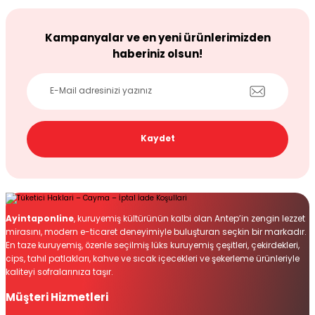
Kampanyalar ve en yeni ürünlerimizden
haberiniz olsun!
Kaydet
Ayintaponline
, kuruyemiş kültürünün kalbi olan Antep’in zengin lezzet
mirasını, modern e-ticaret deneyimiyle buluşturan seçkin bir markadır.
En taze kuruyemiş, özenle seçilmiş lüks kuruyemiş çeşitleri, çekirdekleri,
cips, tahıl patlakları, kahve ve sıcak içecekleri ve şekerleme ürünleriyle
kaliteyi sofralarınıza taşır.
Müşteri Hizmetleri