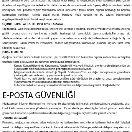
gizlilik prensibine göre saklanacaktır. Bu bilgiler olası banka ile oluşubilecek kredi kartından para çekim
itirazlarına karşı 60 gün süre ile bekletilip daha sonrasında imha edilmektedir. Sipariş ettiğiniz ürünlerin bedeli
karşılığında bize göndereceğiniz tarafınızdan onaylı mail-order formu bedeli dışında herhangi bir bedelin
kartınızdan çekilmesi halinde doğal olarak bankaya itiraz edebilir ve bu tutarın ödenmesini
engelleyebileceğiniz için bir risk oluşturmamaktadır.
ÜÇÜNCÜ TARAF WEB SİTELERİ VE UYGULAMALAR
Mağazamız, web sitesi dâhilinde başka sitelere link verebilir. Firmamız, bu linkler vasıtasıyla erişilen sitelerin
gizlilik uygulamaları ve içeriklerine yönelik herhangi bir sorumluluk taşımamaktadır.
Firmamıza ait
sitede
yayınlanan reklamlar, reklamcılık yapan iş ortaklarımız aracılığı ile kullanıcılarımıza dağıtılır. İş bu
sözleşmedeki Gizlilik Politikası Prensipleri, sadece Mağazamızın kullanımına ilişkindir, üçüncü taraf web
sitelerini kapsamaz.
İSTİSNAİ HALLER
Aşağıda belirtilen sınırlı hallerde Firmamız, işbu "Gizlilik Politikası" hükümleri dışında kullanıcılara ait bilgileri
üçüncü kişilere açıklayabilir. Bu durumlar sınırlı sayıda olmak üzere;
Kanun, Kanun Hükmünde Kararname, Yönetmelik v.b. yetkili hukuki otorite tarafından çıkarılan ve
yürürlülükte olan hukuk kurallarının getirdiği zorunluluklara uymak;
Mağazamızınkullanıcılarla akdettiği "Üyelik Sözleşmesi"'nin ve diğer sözleşmelerin gereklerini
yerine getirmek ve bunları uygulamaya koymak amacıyla;
Yetkili idari ve adli otorite tarafından usulüne göre yürütülen bir araştırma veya soruşturmanın
yürütümü amacıyla kullanıcılarla ilgili bilgi talep edilmesi;
Kullanıcıların hakları veya güvenliklerini korumak için bilgi vermenin gerekli olduğu hallerdir.
E-POSTA GÜVENLİĞİ
Mağazamızın Müşteri Hizmetleri’ne, herhangi bir siparişinizle ilgili olarak göndereceğiniz e-postalarda, asla
kredi kartı numaranızı veya şifrelerinizi yazmayınız. E-postalarda yer alan bilgiler üçüncü şahıslar tarafından
görülebilir. Firmamız e-postalarınızdan aktarılan bilgilerin güvenliğini hiçbir koşulda garanti edemez.
TARAYICI ÇEREZLERİ
Firmamız, mağazamızı ziyaret eden kullanıcılar ve kullanıcıların web sitesini kullanımı hakkındaki bilgileri
teknik bir iletişim dosyası (Çerez-Cookie) kullanarak elde edebilir. Bahsi geçen teknik iletişim dosyaları, ana