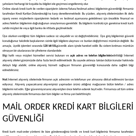
şahısların herhangi bir koşulda bu bilgileri ele geçirmesi engellenmiş olur.
Online olarak kredi kartı ile verilen siparişlerin ödeme/fatura/teslimat adresi bilgilerinin güvenilirliği firmamiz
tarafından Kredi Kartları Dolandırıcılığı'na karşı denetlenmektedir. Bu yüzden, alışveriş sitelerimizden ilk defa
sipariş veren müşterilerin siparişlerinin tedarik ve teslimat aşamasına gelebilmesi için öncelikle finansal ve
adres/telefon bilgilerinin doğruluğunun onaylanması gereklidir. Bu bilgilerin kontrolü için gerekirse kredi kartı
sahibi müşteri ile veya ilgili banka ile irtibata geçilmektedir.
Üye olurken verdiğiniz tüm bilgilere sadece siz ulaşabilir ve siz değiştirebilirsiniz. Üye giriş bilgilerinizi güvenli
koruduğunuz takdirde başkalarının sizinle ilgili bilgilere ulaşması ve bunları değiştirmesi mümkün değildir. Bu
amaçla, üyelik işlemleri sırasında
128 bit SSL
güvenlik alanı içinde hareket edilir. Bu sistem kırılması mümkün
olmayan bir uluslararası bir şifreleme standardıdır.
Bilgi hattı veya müşteri hizmetleri servisi bulunan ve
açık adres ve telefon bilgilerinin
belirtildiği İnternet
alışveriş siteleri günümüzde daha fazla tercih edilmektedir. Bu sayede aklınıza takılan bütün konular hakkında
detaylı bilgi alabilir, online alışveriş hizmeti sağlayan firmanın güvenirliği konusunda daha sağlıklı bilgi
edinebilirsiniz.
Not:
İnternet alışveriş sitelerinde firmanın açık adresinin ve telefonun yer almasına dikkat edilmesini tavsiye
ediyoruz. Alışveriş yapacaksanız alışverişinizi yapmadan ürünü aldığınız mağazanın bütün telefon / adres
bilgilerini not edin. Eğer güvenmiyorsanız alışverişten önce telefon ederek teyit edin. Firmamıza ait tüm online
alışveriş sitelerimizde firmamıza dair tüm bilgiler ve firma yeri belirtilmiştir.
MAİL ORDER KREDİ KART BİLGİLERİ
GÜVENLİĞİ
Kredi kartı mail-order yöntemi ile bize göndereceğiniz kimlik ve kredi kart bilgileriniz firmamız tarafından