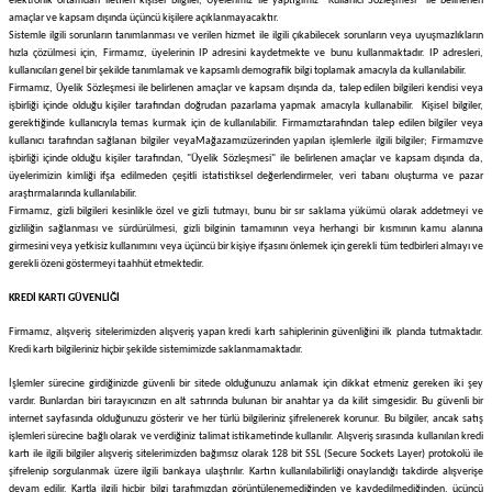
elektronik ortamdan iletilen kişisel bilgiler, Üyelerimiz ile yaptığımız "Kullanıcı Sözleşmesi" ile belirlenen
amaçlar ve kapsam dışında üçüncü kişilere açıklanmayacaktır.
Sistemle ilgili sorunların tanımlanması ve verilen hizmet ile ilgili çıkabilecek sorunların veya uyuşmazlıkların
hızla çözülmesi için,
Firmamız
, üyelerinin IP adresini kaydetmekte ve bunu kullanmaktadır. IP adresleri,
kullanıcıları genel bir şekilde tanımlamak ve kapsamlı demografik bilgi toplamak amacıyla da kullanılabilir.
Firmamız
, Üyelik Sözleşmesi ile belirlenen amaçlar ve kapsam dışında da, talep edilen bilgileri kendisi veya
işbirliği içinde olduğu kişiler tarafından doğrudan pazarlama yapmak amacıyla kullanabilir. Kişisel bilgiler,
gerektiğinde kullanıcıyla temas kurmak için de kullanılabilir.
Firmamız
tarafından talep edilen bilgiler veya
kullanıcı tarafından sağlanan bilgiler veya
Mağazamız
üzerinden yapılan işlemlerle ilgili bilgiler;
Firmamız
ve
işbirliği içinde olduğu kişiler tarafından, "Üyelik Sözleşmesi" ile belirlenen amaçlar ve kapsam dışında da,
üyelerimizin kimliği ifşa edilmeden çeşitli istatistiksel değerlendirmeler, veri tabanı oluşturma ve pazar
araştırmalarında kullanılabilir.
Firmamız
, gizli bilgileri kesinlikle özel ve gizli tutmayı, bunu bir sır saklama yükümü olarak addetmeyi ve
gizliliğin sağlanması ve sürdürülmesi, gizli bilginin tamamının veya herhangi bir kısmının kamu alanına
girmesini veya yetkisiz kullanımını veya üçüncü bir kişiye ifşasını önlemek için gerekli tüm tedbirleri almayı ve
gerekli özeni göstermeyi taahhüt etmektedir.
KREDİ KARTI GÜVENLİĞİ
Firmamız
, alışveriş sitelerimizden alışveriş yapan kredi kartı sahiplerinin güvenliğini ilk planda tutmaktadır.
Kredi kartı bilgileriniz hiçbir şekilde sistemimizde saklanmamaktadır.
İşlemler sürecine girdiğinizde güvenli bir sitede olduğunuzu anlamak için dikkat etmeniz gereken iki şey
vardır. Bunlardan biri tarayıcınızın en alt satırında bulunan bir anahtar ya da kilit simgesidir. Bu güvenli bir
internet sayfasında olduğunuzu gösterir ve her türlü bilgileriniz şifrelenerek korunur. Bu bilgiler, ancak satış
işlemleri sürecine bağlı olarak ve verdiğiniz talimat istikametinde kullanılır. Alışveriş sırasında kullanılan kredi
kartı ile ilgili bilgiler alışveriş sitelerimizden bağımsız olarak 128 bit SSL (Secure Sockets Layer) protokolü ile
şifrelenip sorgulanmak üzere ilgili bankaya ulaştırılır. Kartın kullanılabilirliği onaylandığı takdirde alışverişe
devam edilir. Kartla ilgili hiçbir bilgi tarafımızdan görüntülenemediğinden ve kaydedilmediğinden, üçüncü