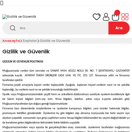
Türkiye’nin her noktasına 1000₺ ve üzeri
ücretsiz
teslimat!
Ara
Anasayfa
Sayfalar
Gizlilik ve Güvenlik
Gizlilik ve Güvenlik
GİZLİLİK VE GÜVENLİK POLİTİKASI
Mağazamızda verilen tüm servisler ve SANAYİ MAH. 60322 NOLU SK. NO: 7 ŞEHİTKAMİL/ GAZİANTEP
adresinde kayıtlı
AYINTAP TARIM ÜRÜNLERİ GIDA SAN. VE TİC. LTD. ŞTİ.
firmamıza aittir ve firmamız
tarafından işletilir.
Firmamız,
çeşitli amaçlarla kişisel veriler toplayabilir. Aşağıda, toplanan kişisel verilerin nasıl ve ne şekilde
toplandığı, bu verilerin nasıl ve ne şekilde korunduğu belirtilmiştir.
Üyelik veya
Mağazamız
üzerindeki çeşitli form ve anketlerin doldurulması suretiyle üyelerin kendileriyle ilgili
bir takım kişisel bilgileri (isim-soy isim, firma bilgileri, telefon, adres veya e-posta adresleri gibi)
Mağazamız
tarafından işin doğası gereği toplanmaktadır.
Firmamız bazı dönemlerde müşterilerine ve üyelerine kampanya bilgileri, yeni ürünler hakkında bilgiler,
promosyon teklifleri gönderebilir. Üyelerimiz bu gibi bilgileri alıp almama konusunda her türlü seçimi üye
olurken yapabilir, sonrasında üye girişi yaptıktan sonra hesap bilgileri bölümünden bu seçimi değiştirilebilir ya
da kendisine gelen bilgilendirme iletisindeki linkle bildirim yapabilir.
Mağazamız
üzerinden veya eposta ile gerçekleştirilen onay sürecinde, üyelerimiz tarafından mağazamıza