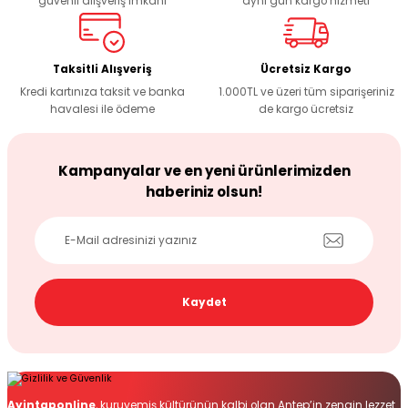
güvenli alışveriş imkanı
aynı gün kargo hizmeti
Taksitli Alışveriş
Ücretsiz Kargo
Kredi kartınıza taksit ve banka
1.000TL ve üzeri tüm siparişeriniz
havalesi ile ödeme
de kargo ücretsiz
Kampanyalar ve en yeni ürünlerimizden
haberiniz olsun!
Kaydet
Ayintaponline
, kuruyemiş kültürünün kalbi olan Antep’in zengin lezzet