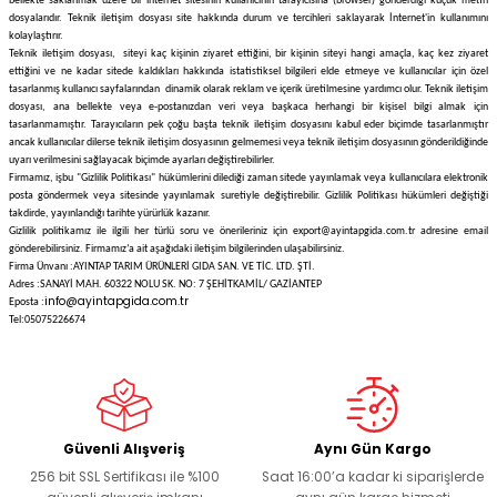
bellekte saklanmak üzere bir internet sitesinin kullanıcının tarayıcısına (browser) gönderdiği küçük metin
dosyalarıdır. Teknik iletişim dosyası site hakkında durum ve tercihleri saklayarak İnternet'in kullanımını
kolaylaştırır.
Teknik iletişim dosyası, siteyi kaç kişinin ziyaret ettiğini, bir kişinin siteyi hangi amaçla, kaç kez ziyaret
ettiğini ve ne kadar sitede kaldıkları hakkında istatistiksel bilgileri elde etmeye ve kullanıcılar için özel
tasarlanmış kullanıcı sayfalarından dinamik olarak reklam ve içerik üretilmesine yardımcı olur. Teknik iletişim
dosyası, ana bellekte veya e-postanızdan veri veya başkaca herhangi bir kişisel bilgi almak için
tasarlanmamıştır. Tarayıcıların pek çoğu başta teknik iletişim dosyasını kabul eder biçimde tasarlanmıştır
ancak kullanıcılar dilerse teknik iletişim dosyasının gelmemesi veya teknik iletişim dosyasının gönderildiğinde
uyarı verilmesini sağlayacak biçimde ayarları değiştirebilirler.
Firmamız, işbu "Gizlilik Politikası" hükümlerini dilediği zaman sitede yayınlamak veya kullanıcılara elektronik
posta göndermek veya sitesinde yayınlamak suretiyle değiştirebilir. Gizlilik Politikası hükümleri değiştiği
takdirde, yayınlandığı tarihte yürürlük kazanır.
Gizlilik politikamız ile ilgili her türlü soru ve önerileriniz için
export@ayintapgida.com.tr
adresine email
gönderebilirsiniz. Firmamız’a ait aşağıdaki iletişim bilgilerinden ulaşabilirsiniz.
Firma Ünvanı :AYINTAP TARIM ÜRÜNLERİ GIDA SAN. VE TİC. LTD. ŞTİ.
Adres :SANAYİ MAH. 60322 NOLU SK. NO: 7 ŞEHİTKAMİL/ GAZİANTEP
info@ayintapgida.com.tr
Eposta :
Tel:05075226674
Güvenli Alışveriş
Aynı Gün Kargo
256 bit SSL Sertifikası ile %100
Saat 16:00’a kadar ki siparişlerde