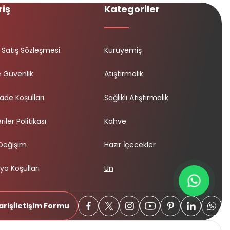
riş
Kategoriler
 Satış Sözleşmesi
Kuruyemiş
ve Güvenlik
Atıştırmalık
İade Koşulları
Sağlıklı Atıştırmalık
riler Politikası
Kahve
 Değişim
Hazır İçecekler
a Koşulları
Un
ariş
İletişim Formu