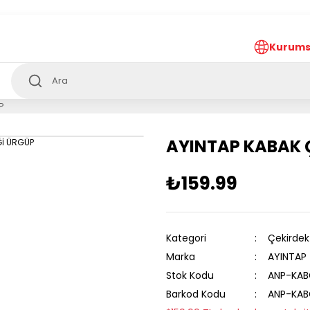
ürkiye’nin her noktasına 1000₺ ve üzeri
ücretsiz
teslima
Kurums
P
AYINTAP KABAK 
₺159.99
Kategori
Çekirdek
Marka
AYINTAP
Stok Kodu
ANP-KAB
Barkod Kodu
ANP-KAB