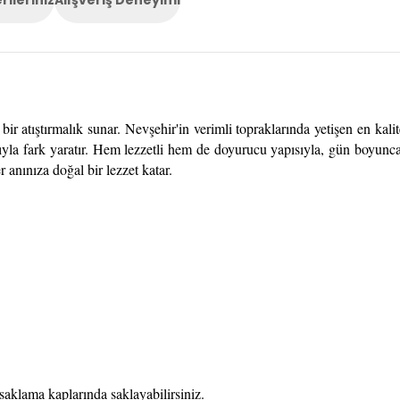
rileriniz
Alışveriş Deneyimi
bir atıştırmalık sunar. Nevşehir'in verimli topraklarında yetişen en kal
yla fark yaratır. Hem lezzetli hem de doyurucu yapısıyla, gün boyunca 
r anınıza doğal bir lezzet katar.
aklama kaplarında saklayabilirsiniz.