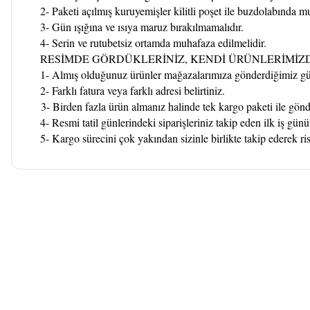
2- Paketi açılmış kuruyemişler kilitli poşet ile buzdolabında m
3- Gün ışığına ve ısıya maruz bırakılmamalıdır.
4- Serin ve rutubetsiz ortamda muhafaza edilmelidir.
RESİMDE GÖRDÜKLERİNİZ, KENDİ ÜRÜNLERİMİZD
1- Almış olduğunuz ürünler mağazalarımıza gönderdiğimiz günl
2- Farklı fatura veya farklı adresi belirtiniz.
3- Birden fazla ürün almanız halinde tek kargo paketi ile gönde
4- Resmi tatil günlerindeki siparişleriniz takip eden ilk iş günü
5- Kargo sürecini çok yakından sizinle birlikte takip ederek ri
Bu ürünün fiyat bilgisi, resim, ürün açıklamalarında ve diğer k
Görüş ve önerileriniz için teşekkür ederiz.
Ürün resmi kalitesiz, bozuk veya görüntülenemiyor.
Ürün açıklamasında eksik bilgiler bulunuyor.
Ürün bilgilerinde hatalar bulunuyor.
Ürün fiyatı diğer sitelerden daha pahalı.