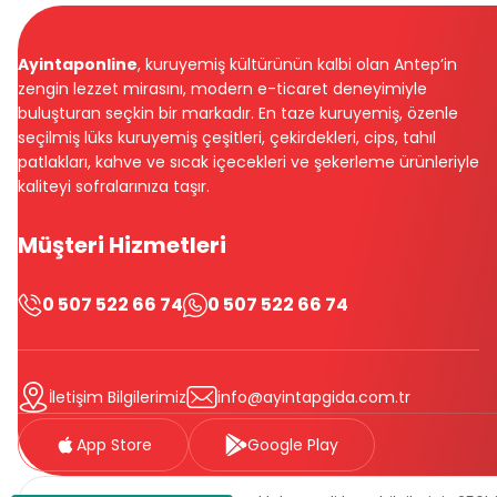
Ayintaponline
, kuruyemiş kültürünün kalbi olan Antep’in
zengin lezzet mirasını, modern e-ticaret deneyimiyle
buluşturan seçkin bir markadır. En taze kuruyemiş, özenle
seçilmiş lüks kuruyemiş çeşitleri, çekirdekleri, cips, tahıl
patlakları, kahve ve sıcak içecekleri ve şekerleme ürünleriyle
kaliteyi sofralarınıza taşır.
Müşteri Hizmetleri
0 507 522 66 74
0 507 522 66 74
İletişim Bilgilerimiz
info@ayintapgida.com.tr
App Store
Google Play