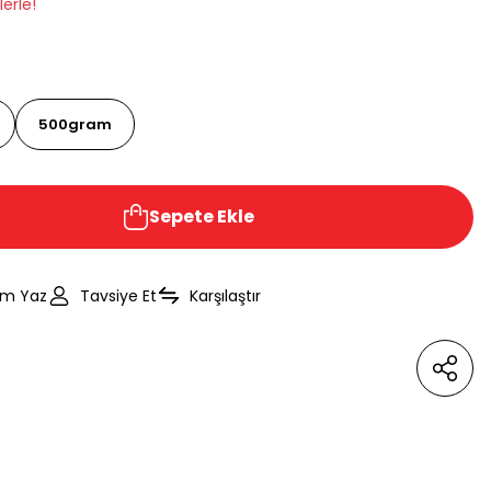
erle!
500gram
Sepete Ekle
um Yaz
Tavsiye Et
Karşılaştır