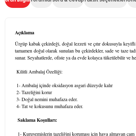
Ürün Bilgisi
Yorumlar
Soru & Cevap
Taksit Seçenekleri
Öne
Açıklama
Ürgüp kabak çekirdeği, doğal lezzeti ve çıtır dokusuyla keyifli 
tamamen doğal olarak sunulan bu çekirdekler, sade ve taze tadı
sunar. Seyahatlerde, ofiste ya da evde kolayca tüketilebilir ve he
Kilitli Ambalaj Özelliği:
1- Ambalaj içinde oksidasyon asgari düzeyde kalır
2- Tazeliğini korur
3- Doğal nemini muhafaza eder.
4- Tat ve kokusunu muhafaza eder.
Saklama Koşulları:
1- Kuruyemişlerin tazeliğini koruması için hava almayan cam s