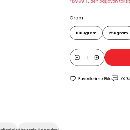
*159,99 TL den başlayan taksitl
Gram
1000gram
250gram
Yor