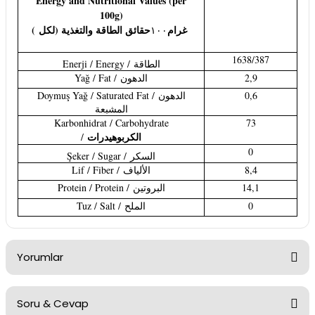
Energy and Nutritional Values (per
100g)
(
حقائق الطاقة والتغذية (لكل
غرام
١٠٠
1638/387
Enerji / Energy /
الطاقة
Yağ / Fat /
الدهون
2,9
Doymuş Yağ / Saturated Fat /
الدهون
0,6
المشبعة
Karbonhidrat / Carbohydrate
73
الكربوهيدرات
/
0
Şeker / Sugar /
السكر
Lif / Fiber /
الألياف
8,4
Protein / Protein /
البروتين
14,1
Tuz / Salt /
الملح
0
Yorumlar
Soru & Cevap