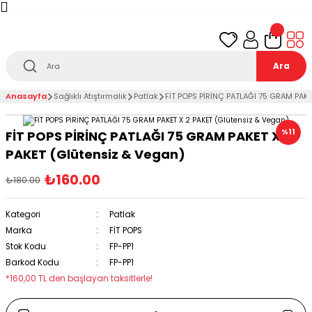
Türkiye’nin her noktasına 1000₺ ve üzeri
ücretsiz
teslimat!
Ara
Anasayfa
Sağlıklı Atıştırmalık
Patlak
FİT POPS PİRİNÇ PATLAĞI 75 GRAM PAKE
%11
FİT POPS PİRİNÇ PATLAĞI 75 GRAM PAKET X 2
PAKET (Glütensiz & Vegan)
₺160.00
₺180.00
Kategori
Patlak
Marka
FİT POPS
Stok Kodu
FP-PP1
Barkod Kodu
FP-PP1
*160,00 TL den başlayan taksitlerle!