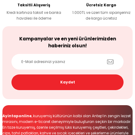
Taksitli Alışveriş
Ücretsiz Kargo
Kredi kartınıza taksit ve banka
1.000TL ve üzeri tüm siparişeriniz
havalesi ile ödeme
de kargo ücretsiz
Gönder
Kampanyalar ve en yeni ürünlerimizden
haberiniz olsun!
Kaydet
Ayintaponline
, kuruyemiş kültürünün kalbi olan Antep’in zengin lezzet
mirasını, modern e-ticaret deneyimiyle buluşturan seçkin bir markadır.
En taze kuruyemiş, özenle seçilmiş lüks kuruyemiş çeşitleri, çekirdekleri,
cips, tahıl patlakları, kahve ve sıcak içecekleri ve şekerleme ürünleriyle