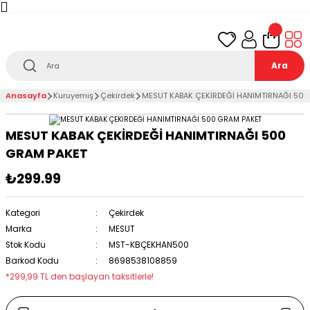
Türkiye’nin her noktasına 1000₺ ve üzeri
ücretsiz
teslimat!
Ara
Anasayfa
Kuruyemiş
Çekirdek
MESUT KABAK ÇEKİRDEĞİ HANIMTIRNAĞI 500
MESUT KABAK ÇEKİRDEĞİ HANIMTIRNAĞI 500
GRAM PAKET
₺299.99
Kategori
Çekirdek
Marka
MESUT
Stok Kodu
MST-KBÇEKHAN500
Barkod Kodu
8698538108859
*299,99 TL den başlayan taksitlerle!