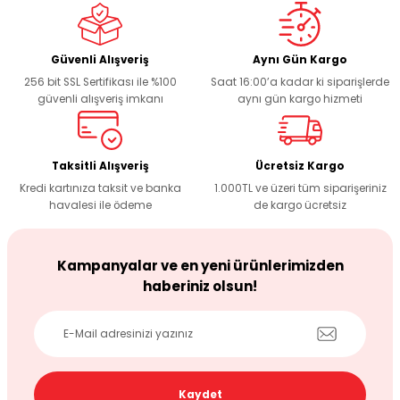
Sitemize ilk yorumu siz yapın!
Ürün resmi kalitesiz, bozuk veya görüntülenemiyor.
Ürün açıklamasında eksik bilgiler bulunuyor.
Deneyimini Paylaş
Ürün bilgilerinde hatalar bulunuyor.
Güvenli Alışveriş
Aynı Gün Kargo
256 bit SSL Sertifikası ile %100
Saat 16:00’a kadar ki siparişlerde
Ürün fiyatı diğer sitelerden daha pahalı.
güvenli alışveriş imkanı
aynı gün kargo hizmeti
Bu ürüne benzer farklı alternatifler olmalı.
Taksitli Alışveriş
Ücretsiz Kargo
Kredi kartınıza taksit ve banka
1.000TL ve üzeri tüm siparişeriniz
havalesi ile ödeme
de kargo ücretsiz
Gönder
Kampanyalar ve en yeni ürünlerimizden
haberiniz olsun!
Kaydet