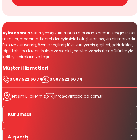
Ayintaponline
, kuruyemiş kültürünün kalbi olan Antep’in zengin lezzet
mirasını, modern e-ticaret deneyimiyle buluşturan seçkin bir markadır.
En taze kuruyemiş, özenle seçilmiş lüks kuruyemiş çeşitleri, çekirdekleri,
cips, tahıl patlakları, kahve ve sıcak içecekleri ve şekerleme ürünleriyle
kaliteyi sofralarınıza taşır.
Müşteri Hizmetleri
0 507 522 66 74
0 507 522 66 74
İletişim Bilgilerimiz
info@ayintapgida.com.tr
Kurumsal
Alışveriş