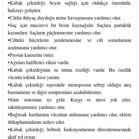
•
Kabak çekirdeği, beyin sağlığı için oldukça önemlidir,
hafızayı geliştirir.
•
Cildin ihtiyaç duyduğu neme kavuşmasına yardımcı olur.
•
Saç
için mucizevi bir besin kaynağıdır. Saçlara parlaklık
kazandırır. Saçların güçlenmesine yardımcı olur.
•
Cilt
teki hücrelerin yenilenmesine ve cilt sorunlarının
azalmasına yardımcı olur.
•
Prostat
kanserini önler.
•
Ağrıları hafifletici etkisi vardır.
•
Kabak çekirdeğinin su tutma özelliği vardır. Bu özellik
vücutta tokluk hissi yaratır.
•
Kabak çekirdeği sayesinde
menopoz
un sebep olduğu ateş
basmalarını ve diğer semptomları azaltabilirsiniz.
•
Sinir
sistemine iyi gelir. Kaygı ve stresi yok eder,
sakinleşmenize yardımcı olur.
•
Bağırsak kurtlarının vücuttan atılmasına yardımcı olur, eklem
iltihaplanmalarını tedavi eder.
•
Kabak çekirdeği, böbrek fonksiyonlarının düzenlenmesinde
aktif rol oynar.