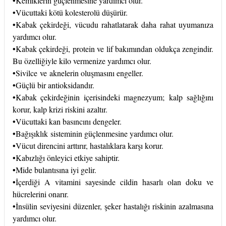
•
Kemiklerin güçlenmesine yardımcı olur.
•
Vücuttaki kötü kolesterolü düşürür.
•
Kabak çekirdeği, vücudu rahatlatarak daha rahat uyumanıza
yardımcı olur.
•
Kabak çekirdeği, protein ve lif bakımından oldukça zengindir.
Bu özelliğiyle kilo vermenize yardımcı olur.
•
Sivilce
ve
akne
lerin oluşmasını engeller.
•
Güçlü bir antioksidandır.
•
Kabak çekirdeğinin içerisindeki magnezyum;
kalp
sağlığını
korur, kalp krizi riskini azaltır.
•
Vücuttaki kan basıncını dengeler.
•
Bağışıklık
sisteminin güçlenmesine yardımcı olur.
•
Vücut direncini arttırır, hastalıklara karşı korur.
•
Kabızlığı önleyici etkiye sahiptir.
•
Mide bulantısına iyi gelir.
•
İçerdiği A vitamini sayesinde cildin hasarlı olan doku ve
hücrelerini onarır.
•
İnsülin seviyesini düzenler, şeker hastalığı riskinin azalmasına
yardımcı olur.