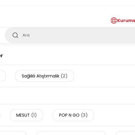
ürkiye’nin her noktasına 1000₺ ve üzeri
ücretsiz
teslima
Kurums
er
Sağlıklı Atıştırmalık
(2)
MESUT
(1)
POP N GO
(3)