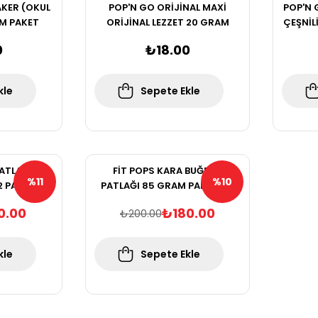
KER (OKUL
POP'N GO ORİJİNAL MAXİ
POP'N 
M PAKET
ORİJİNAL LEZZET 20 GRAM
ÇEŞNİL
PAKET (OKUL LOGOLU)
0
₺18.00
kle
Sepete Ekle
PATLAĞI 75
FİT POPS KARA BUĞDAY
%11
%10
2 PAKET
PATLAĞI 85 GRAM PAKET X 2
Vegan)
PAKET (Glütensiz & Vegan)
0.00
₺180.00
₺200.00
kle
Sepete Ekle