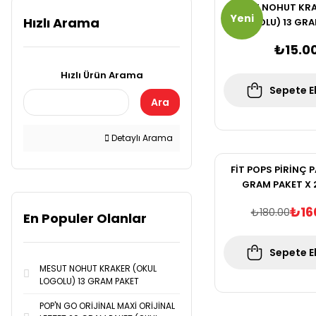
MESUT NOHUT KRA
Yeni
Hızlı Arama
LOGOLU) 13 GRA
₺15.0
Hızlı Ürün Arama
Sepete E
Ara
Detaylı Arama
FİT POPS PİRİNÇ 
GRAM PAKET X 
(Glütensiz & 
₺16
₺180.00
En Populer Olanlar
Sepete E
MESUT NOHUT KRAKER (OKUL
LOGOLU) 13 GRAM PAKET
POP'N GO ORİJİNAL MAXİ ORİJİNAL