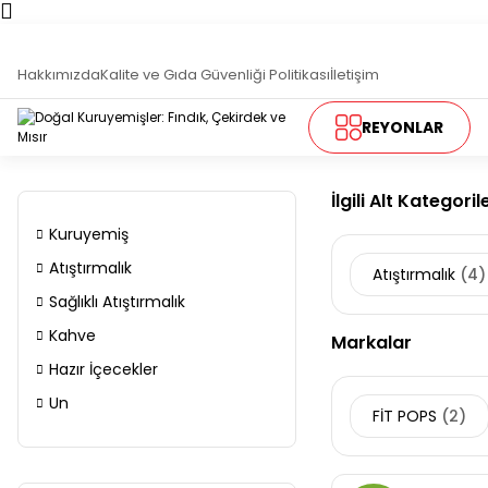
T
Hakkımızda
Kalite ve Gıda Güvenliği Politikası
İletişim
REYONLAR
İlgili Alt Kategoril
Kuruyemiş
Atıştırmalık
Atıştırmalık
(4)
Sağlıklı Atıştırmalık
Kahve
Markalar
Hazır İçecekler
Un
FİT POPS
(2)