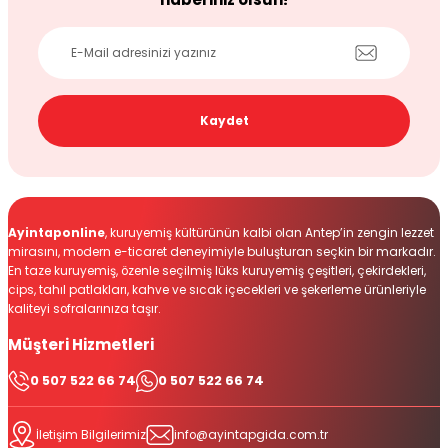
Kaydet
Ayintaponline
, kuruyemiş kültürünün kalbi olan Antep’in zengin lezzet
mirasını, modern e-ticaret deneyimiyle buluşturan seçkin bir markadır.
En taze kuruyemiş, özenle seçilmiş lüks kuruyemiş çeşitleri, çekirdekleri,
cips, tahıl patlakları, kahve ve sıcak içecekleri ve şekerleme ürünleriyle
kaliteyi sofralarınıza taşır.
Müşteri Hizmetleri
0 507 522 66 74
0 507 522 66 74
İletişim Bilgilerimiz
info@ayintapgida.com.tr