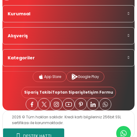
Kurumsal
Alışveriş
Kategoriler
App Store
Google Play
Sipariş Takibi
Toptan Sipariş
İletişim Formu
2026 © Tüm hakları saklıdır. Kredi kartı bilgileriniz 256bit SSL
sertifikası ile korunmaktadır.
DESTEK HATTI