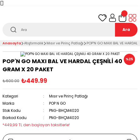
Türkiye’nin her noktasına 1000₺ ve üzeri
ücretsiz
teslimat!
Ara
Anasayfa
Atıştırmalık
Mısır ve Pirinç Patlağı
POP'N GO MAXI BAL VE HARDAL 
%25
POP'N GO MAXI BAL VE HARDAL ÇEŞNİLİ 40
GRAM X 20 PAKET
₺449.99
₺600.00
Kategori
Mısır ve Pirinç Patlağı
Marka
POP N GO
Stok Kodu
PNG-BHÇM4020
Barkod Kodu
PNG-BHÇM4020
*449,99 TL den başlayan taksitlerle!