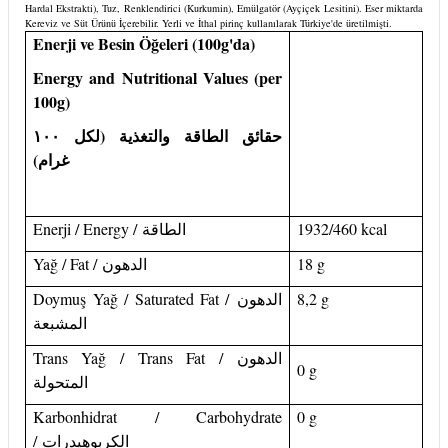
Hardal Ekstrakti), Tuz, Renklendirici (Kurkumin), Emülgatör (Ayçiçek Lesitini). Eser miktarda
Kereviz ve Süt Ürünü İçerebilir. Yerli ve İthal pirinç kullanılarak Türkiye'de üretilmişti.
Enerji ve Besin Öğeleri (100g'da)
Energy and Nutritional Values (per
100g)
حقائق الطاقة والتغذية (لكل ١٠٠
غرام)
Enerji / Energy /
الطاقة
1932/460 kcal
Yağ / Fat /
الدهون
18 g
Doymuş Yağ / Saturated Fat /
الدهون
8,2 g
المشبعة
Trans Yağ / Trans Fat /
الدهون
0 g
المتحولة
Karbonhidrat / Carbohydrate
0 g
/
الكربوهيدرات