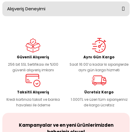
Alışveriş Deneyimi
Bu ürünün fiyat bilgisi, resim, ürün açıklamalarında ve diğer
konularda yetersiz gördüğünüz noktaları öneri formunu
kullanarak tarafımıza iletebilirsiniz.
Görüş ve önerileriniz için teşekkür ederiz.
Sitemize ilk yorumu siz yapın!
Ürün resmi kalitesiz, bozuk veya görüntülenemiyor.
Ürün açıklamasında eksik bilgiler bulunuyor.
Deneyimini Paylaş
Ürün bilgilerinde hatalar bulunuyor.
Güvenli Alışveriş
Aynı Gün Kargo
256 bit SSL Sertifikası ile %100
Saat 16:00’a kadar ki siparişlerde
Ürün fiyatı diğer sitelerden daha pahalı.
güvenli alışveriş imkanı
aynı gün kargo hizmeti
Bu ürüne benzer farklı alternatifler olmalı.
Taksitli Alışveriş
Ücretsiz Kargo
Kredi kartınıza taksit ve banka
1.000TL ve üzeri tüm siparişeriniz
havalesi ile ödeme
de kargo ücretsiz
Gönder
Kampanyalar ve en yeni ürünlerimizden
haberiniz olsun!