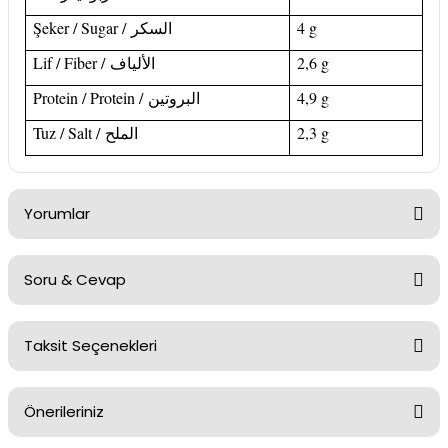
Şeker / Sugar /
السكر
4 g
Lif / Fiber /
الألياف
2,6 g
Protein / Protein /
البروتين
4,9 g
Tuz / Salt /
الملح
2,3 g
Yorumlar
Soru & Cevap
Bu ürüne ilk yorumu siz yapın!
Taksit Seçenekleri
Yorum Yaz
Ürün hakkında henüz soru sorulmamış.
Önerileriniz
Soru Sor