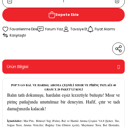
Sepete Ekle
Yorum Yaz
Tavsiye Et
Fiyat Alarmı
Karşılaştır
Ürün Bilgisi
POP N GO BAL VE HARDAI, AROMA ÇEŞNİLİ MISIR VE PİRİNÇ PATLAĞI 40
GRAM X 20 PAKET'Lİ KOLİ
Balın tatlı dokunuşu, hardalın eşsiz lezzetiyle buluştu! Mısır ve
pirinç patlağında unutulmaz bir deneyim. Hafif, çıtır ve tadı
damağınızda kalacak!
İçindekiler:
Mar Pirc, Bitkisel Yağ (Palm), Bal ve Hardal Aroma Çeşnisi %4,8 [Şeker, Tuz,
Soğan Tozu, Aroma Vericiler, Buğday Unu (Gluten içerir), Maydanoz Tozu, Bal Ekstraktı,