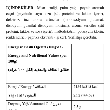
İÇİNDEKİLER:
Mısır irmiği, palm yağı, peynir aromalı
çeşni [peyniraltı suyu tozu (süt proteini ve laktoz içerir),
dekstroz, tuz aroma artıncılar (monosodyum glutamat,
disodyum guanilat disodyum inosinat), aroma vericiler (süt
proteini, laktoz ve soya içerir), maltodekstrin, potasyum klorür,
renklendirici (paprika ekstrakti), şeker]. Yerfıstığı içerebilir.
Enerji ve Besin Öğeleri (100g'da)
Energy and Nutritional Values (per
100g)
حقائق الطاقة والتغذية (لكل ١٠٠ غرام)
Enerji / Energy /
الطاقة
2154 k/515 kcal
Yağ / Fat /
الدهون
25,2 (%4,67)
Doymuş Yağ/
Saturated Oil/
دهون
2,5 g
مشبعة