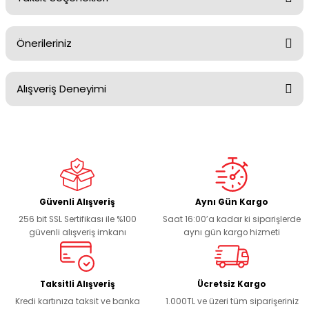
Yorum Yaz
Ürün hakkında henüz soru sorulmamış.
Önerileriniz
Soru Sor
Alışveriş Deneyimi
Bu ürünün fiyat bilgisi, resim, ürün açıklamalarında ve diğer
konularda yetersiz gördüğünüz noktaları öneri formunu
kullanarak tarafımıza iletebilirsiniz.
Görüş ve önerileriniz için teşekkür ederiz.
Sitemize ilk yorumu siz yapın!
Ürün resmi kalitesiz, bozuk veya görüntülenemiyor.
Ürün açıklamasında eksik bilgiler bulunuyor.
Deneyimini Paylaş
Ürün bilgilerinde hatalar bulunuyor.
Güvenli Alışveriş
Aynı Gün Kargo
256 bit SSL Sertifikası ile %100
Saat 16:00’a kadar ki siparişlerde
Ürün fiyatı diğer sitelerden daha pahalı.
güvenli alışveriş imkanı
aynı gün kargo hizmeti
Bu ürüne benzer farklı alternatifler olmalı.
Taksitli Alışveriş
Ücretsiz Kargo
Kredi kartınıza taksit ve banka
1.000TL ve üzeri tüm siparişeriniz