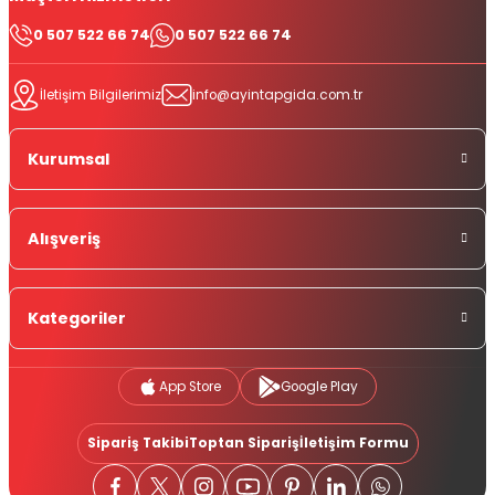
0 507 522 66 74
0 507 522 66 74
İletişim Bilgilerimiz
info@ayintapgida.com.tr
Kurumsal
Alışveriş
Kategoriler
App Store
Google Play
Sipariş Takibi
Toptan Sipariş
İletişim Formu