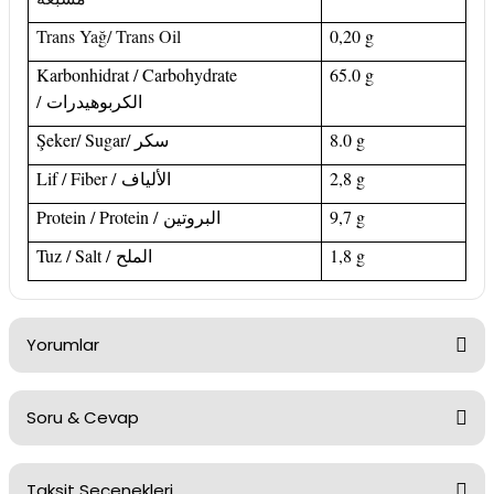
Trans Yağ/
Trans Oil
0,20 g
Karbonhidrat / Carbohydrate
65.0 g
/
الكربوهيدرات
Şeker/ Sugar/ سكر
8.0 g
Lif / Fiber /
الألياف
2,8 g
Protein / Protein /
البروتين
9,7 g
Tuz / Salt /
الملح
1,8 g
Yorumlar
Soru & Cevap
Bu ürüne ilk yorumu siz yapın!
Taksit Seçenekleri