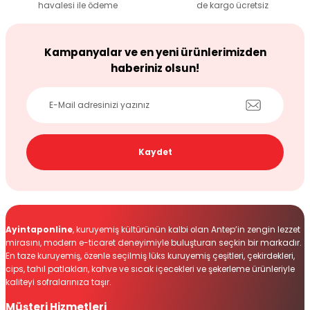
havalesi ile ödeme
de kargo ücretsiz
Gönder
Kampanyalar ve en yeni ürünlerimizden
haberiniz olsun!
Kaydet
Ayintaponline
, kuruyemiş kültürünün kalbi olan Antep’in zengin lezzet
mirasını, modern e-ticaret deneyimiyle buluşturan seçkin bir markadır.
En taze kuruyemiş, özenle seçilmiş lüks kuruyemiş çeşitleri, çekirdekleri,
cips, tahıl patlakları, kahve ve sıcak içecekleri ve şekerleme ürünleriyle
kaliteyi sofralarınıza taşır.
Müşteri Hizmetleri