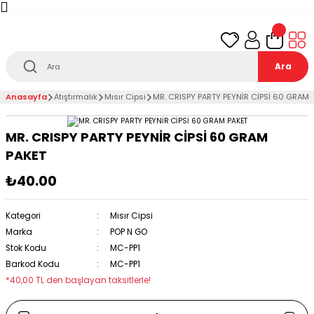
Türkiye’nin her noktasına 1000₺ ve üzeri
ücretsiz
teslimat!
Ara
Anasayfa
Atıştırmalık
Mısır Cipsi
MR. CRISPY PARTY PEYNİR CİPSİ 60 GRAM 
MR. CRISPY PARTY PEYNİR CİPSİ 60 GRAM
PAKET
₺40.00
Kategori
Mısır Cipsi
Marka
POP N GO
Stok Kodu
MC-PP1
Barkod Kodu
MC-PP1
*40,00 TL den başlayan taksitlerle!