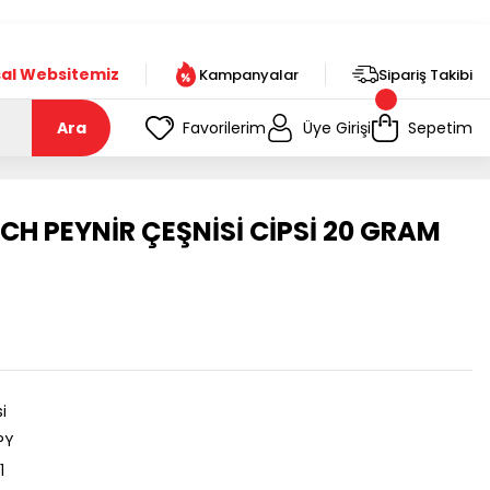
t!
al Websitemiz
Kampanyalar
Sipariş Takibi
Ara
Favorilerim
Üye Girişi
Sepetim
CH PEYNİR ÇEŞNİSİ CİPSİ 20 GRAM
i
PY
1