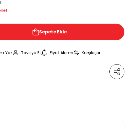
1
rle!
Sepete Ekle
um Yaz
Tavsiye Et
Fiyat Alarmı
Karşılaştır