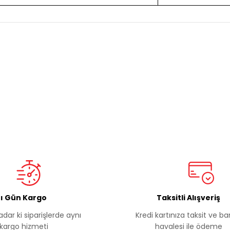
onularda yetersiz gördüğünüz noktaları öneri formunu kullanarak tarafımı
Ürün hakkında henüz soru sorulmamış.
Bu ürüne ilk yorumu siz yapın!
Sitemize ilk yorumu siz yapın!
Deneyimini Paylaş
Yorum Yaz
Soru Sor
ı Gün Kargo
Taksitli Alışveriş
Gönder
adar ki siparişlerde aynı
Kredi kartınıza taksit ve b
kargo hizmeti
havalesi ile ödeme