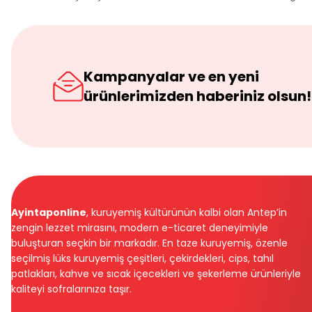
Kampanyalar ve en yeni
ürünlerimizden haberiniz olsun!
Ayintaponline
, kuruyemiş kültürünün kalbi olan Antep’in
zengin lezzet mirasını, modern e-ticaret deneyimiyle
buluşturan seçkin bir markadır. En taze kuruyemiş, özenle
seçilmiş lüks kuruyemiş çeşitleri, çekirdekleri, cips, tahıl
patlakları, kahve ve sıcak içecekleri ve şekerleme ürünleriyle
kaliteyi sofralarınıza taşır.