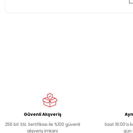
Bu ürünün fiyat bilgisi, resim, ürün açıklamalarında ve diğer k
Görüş ve önerileriniz için teşekkür ederiz.
Ürün resmi kalitesiz, bozuk veya görüntülenemiyor.
Ürün açıklamasında eksik bilgiler bulunuyor.
Ürün bilgilerinde hatalar bulunuyor.
Ürün fiyatı diğer sitelerden daha pahalı.
Bu ürüne benzer farklı alternatifler olmalı.
Güvenli Alışveriş
Ayn
256 bit SSL Sertifikası ile %100 güvenli
Saat 16:00’a k
alışveriş imkanı
gün 