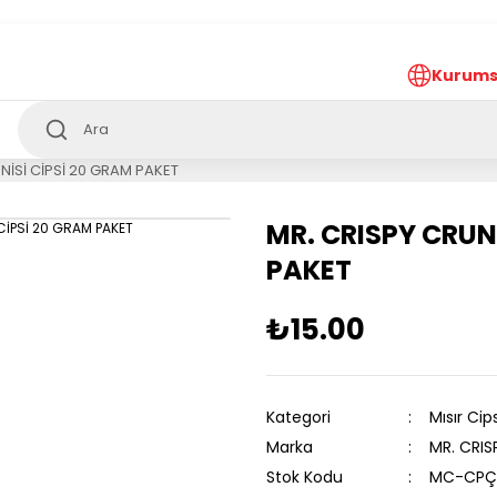
ürkiye’nin her noktasına 1000₺ ve üzeri
ücretsiz
teslima
Kurums
NİSİ CİPSİ 20 GRAM PAKET
MR. CRISPY CRUN
PAKET
₺15.00
Kategori
Mısır Cips
Marka
MR. CRIS
Stok Kodu
MC-CPÇ