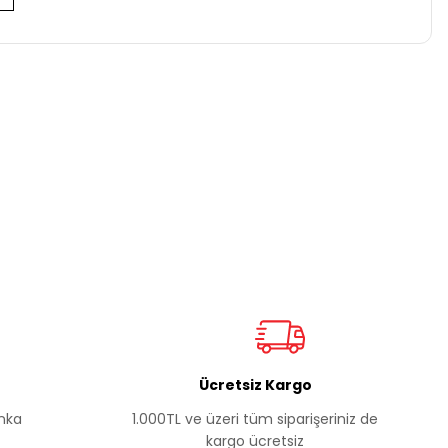
za iletebilirsiniz.
Ücretsiz Kargo
anka
1.000TL ve üzeri tüm siparişeriniz de
kargo ücretsiz