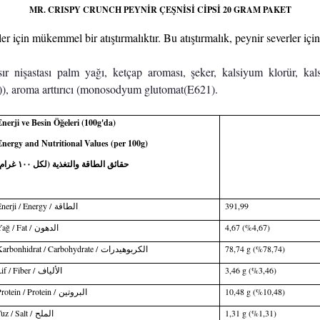
MR. CRISPY CRUNCH PEYNİR ÇEŞNİSİ CİPSİ 20 GRAM PAKET
er için mükemmel bir atıştırmalıktır. Bu atıştırmalık, peynir severler için
 nişastası palm yağı, ketçap aroması, şeker, kalsiyum klorür, kalsi
A)), aroma arttırıcı (monosodyum glutomat(E621).
nerji ve Besin Öğeleri (100g'da)
nergy and Nutritional Values (per 100g)
حقائق الطاقة والتغذية (لكل ١٠٠ غرام)
nerji / Energy /
الطاقة
391,99
ağ / Fat /
الدهون
4,67 (%4,67)
arbonhidrat / Carbohydrate /
الكربوهيدرات
78,74 g (%
78,74)
if / Fiber /
الألياف
3,46 g (%
3,46)
rotein / Protein /
البروتين
10,48 g (%
10,48)
uz / Salt /
الملح
1,31 g (%
1,31)