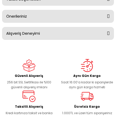
Yorum Yaz
Ürün hakkında henüz soru sorulmamış.
Önerileriniz
Soru Sor
Alışveriş Deneyimi
Bu ürünün fiyat bilgisi, resim, ürün açıklamalarında ve diğer
konularda yetersiz gördüğünüz noktaları öneri formunu
kullanarak tarafımıza iletebilirsiniz.
Görüş ve önerileriniz için teşekkür ederiz.
Sitemize ilk yorumu siz yapın!
Ürün resmi kalitesiz, bozuk veya görüntülenemiyor.
Ürün açıklamasında eksik bilgiler bulunuyor.
Deneyimini Paylaş
Ürün bilgilerinde hatalar bulunuyor.
Güvenli Alışveriş
Aynı Gün Kargo
256 bit SSL Sertifikası ile %100
Saat 16:00’a kadar ki siparişlerde
Ürün fiyatı diğer sitelerden daha pahalı.
güvenli alışveriş imkanı
aynı gün kargo hizmeti
Bu ürüne benzer farklı alternatifler olmalı.
Taksitli Alışveriş
Ücretsiz Kargo
Kredi kartınıza taksit ve banka
1.000TL ve üzeri tüm siparişeriniz