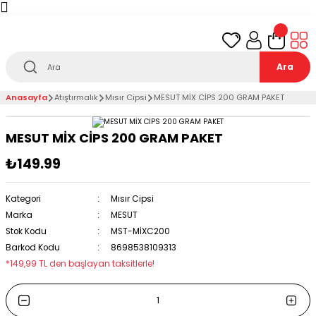
Türkiye’nin her noktasına 1000₺ ve üzeri
ücretsiz
teslimat!
Ara
Anasayfa
Atıştırmalık
Mısır Cipsi
MESUT MİX CİPS 200 GRAM PAKET
MESUT MİX CİPS 200 GRAM PAKET
₺149.99
Kategori
Mısır Cipsi
Marka
MESUT
Stok Kodu
MST-MİXC200
Barkod Kodu
8698538109313
*149,99 TL den başlayan taksitlerle!