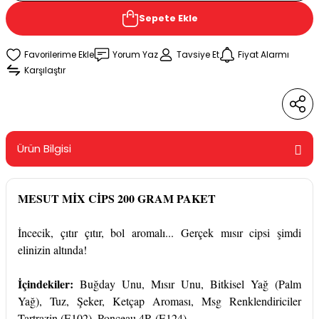
Sepete Ekle
Yorum Yaz
Tavsiye Et
Fiyat Alarmı
Karşılaştır
Ürün Bilgisi
MESUT MİX CİPS 200 GRAM PAKET
İncecik, çıtır çıtır, bol aromalı... Gerçek mısır cipsi şimdi
elinizin altında!
İçindekiler:
Buğday Unu, Mısır Unu, Bitkisel Yağ (Palm
Yağ), Tuz, Şeker, Ketçap Aroması, Msg Renklendiriciler
Tartrazin (E102), Ponceau 4R (E124).