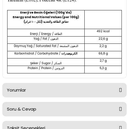
Enerji ve Besin Öğeleri (100g'da)
Energy and Nutritional Values (per 100g)
حقائق الطاقة والتغذية (لكل ١٠٠ غرام)
492 kcal
Enerji / Energy /
الطاقة
Yağ / Fat /
الدهون
22,6 g
Doymuş Yağ / Saturated Fat /
الدهون المشبعة
2,2 g
Karbonhidrat / Carbohydrate /
الكربوهيدرات
66,8 g
2,7 g
Şeker / Sugar /
السكر
Protein / Protein /
البروتين
5,3 g
Yorumlar
Soru & Cevap
Bu ürüne ilk yorumu siz yapın!
Taksit Seçenekleri