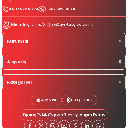
0 507 522 66 74
0 507 522 66 74
İletişim Bilgilerimiz
info@ayintapgida.com.tr
Kurumsal
Alışveriş
Kategoriler
App Store
Google Play
Sipariş Takibi
Toptan Sipariş
İletişim Formu