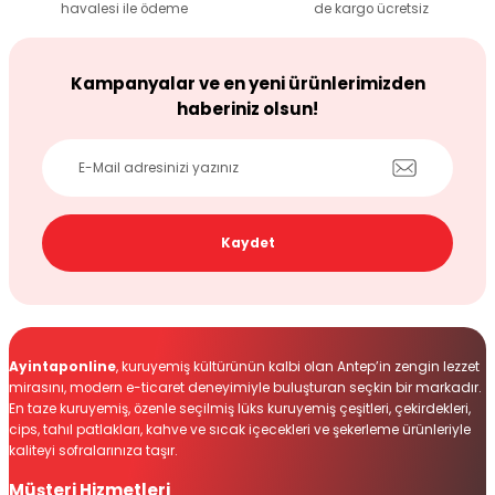
havalesi ile ödeme
de kargo ücretsiz
Gönder
Kampanyalar ve en yeni ürünlerimizden
haberiniz olsun!
Kaydet
Ayintaponline
, kuruyemiş kültürünün kalbi olan Antep’in zengin lezzet
mirasını, modern e-ticaret deneyimiyle buluşturan seçkin bir markadır.
En taze kuruyemiş, özenle seçilmiş lüks kuruyemiş çeşitleri, çekirdekleri,
cips, tahıl patlakları, kahve ve sıcak içecekleri ve şekerleme ürünleriyle
kaliteyi sofralarınıza taşır.
Müşteri Hizmetleri