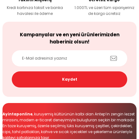
Taksitli Alışveriş
Ücretsiz Kargo
Kredi kartınıza taksit ve banka
1.000TL ve üzeri tüm siparişeriniz
havalesi ile ödeme
de kargo ücretsiz
Gönder
Kampanyalar ve en yeni ürünlerimizden
haberiniz olsun!
Kaydet
Ayintaponline
, kuruyemiş kültürünün kalbi olan Antep’in zengin lezzet
mirasını, modern e-ticaret deneyimiyle buluşturan seçkin bir markadır.
En taze kuruyemiş, özenle seçilmiş lüks kuruyemiş çeşitleri, çekirdekleri,
cips, tahıl patlakları, kahve ve sıcak içecekleri ve şekerleme ürünleriyle
kaliteyi sofralarınıza taşır.