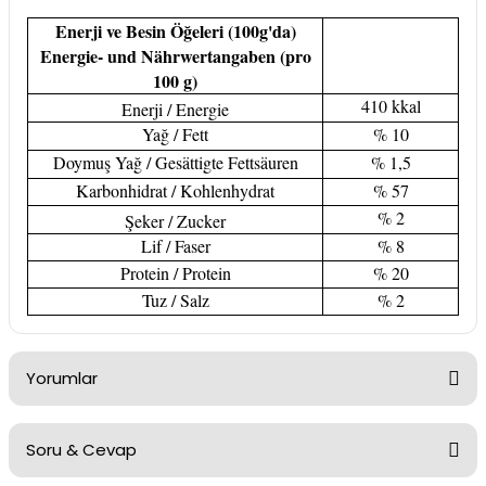
Enerji ve Besin Öğeleri (100g'da)
Energie- und Nährwertangaben (pro
100 g)
410 kkal
Enerji / Energie
Yağ / Fett
% 10
Doymuş Yağ / Gesättigte Fettsäuren
% 1,5
Karbonhidrat / Kohlenhydrat
% 57
% 2
Şeker / Zucker
Lif / Faser
% 8
Protein / Protein
% 20
Tuz / Salz
% 2
Yorumlar
Soru & Cevap