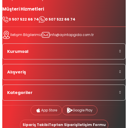
Müşteri Hizmetleri
0 507 522 66 74
0 507 522 66 74
İletişim Bilgilerimiz
info@ayintapgida.com.tr
Kurumsal
Alışveriş
Kategoriler
App Store
Google Play
Sipariş Takibi
Toptan Sipariş
İletişim Formu