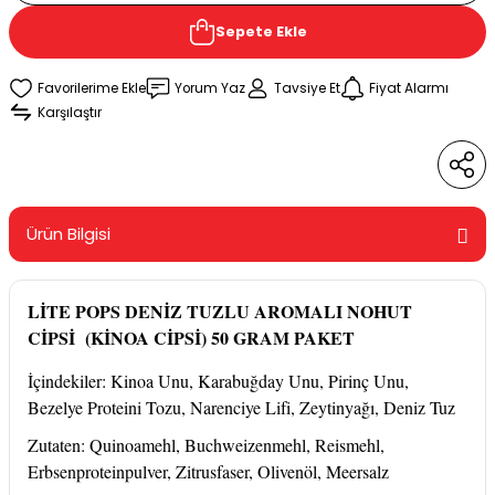
Sepete Ekle
Yorum Yaz
Tavsiye Et
Fiyat Alarmı
Karşılaştır
Ürün Bilgisi
LİTE POPS DENİZ TUZLU AROMALI NOHUT
CİPSİ (KİNOA CİPSİ) 50 GRAM PAKET
İçindekiler: Kinoa Unu, Karabuğday Unu, Pirinç Unu,
Bezelye Proteini Tozu, Narenciye Lifi, Zeytinyağı, Deniz Tuz
Zutaten: Quinoamehl, Buchweizenmehl, Reismehl,
Erbsenproteinpulver, Zitrusfaser, Olivenöl, Meersalz