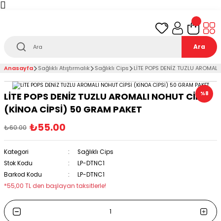
Türkiye’nin her noktasına 1000₺ ve üzeri
ücretsiz
teslimat!
Ara
Anasayfa
Sağlıklı Atıştırmalık
Sağlıklı Cips
LİTE POPS DENİZ TUZLU AROMALI
%8
LİTE POPS DENİZ TUZLU AROMALI NOHUT CİPSİ
(KİNOA CİPSİ) 50 GRAM PAKET
₺55.00
₺60.00
Kategori
Sağlıklı Cips
Stok Kodu
LP-DTNC1
Barkod Kodu
LP-DTNC1
*55,00 TL den başlayan taksitlerle!