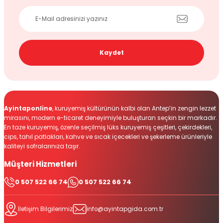
Kaydet
Ayintaponline
, kuruyemiş kültürünün kalbi olan Antep’in zengin lezzet
mirasını, modern e-ticaret deneyimiyle buluşturan seçkin bir markadır.
En taze kuruyemiş, özenle seçilmiş lüks kuruyemiş çeşitleri, çekirdekleri,
cips, tahıl patlakları, kahve ve sıcak içecekleri ve şekerleme ürünleriyle
kaliteyi sofralarınıza taşır.
Müşteri Hizmetleri
0 507 522 66 74
0 507 522 66 74
İletişim Bilgilerimiz
info@ayintapgida.com.tr