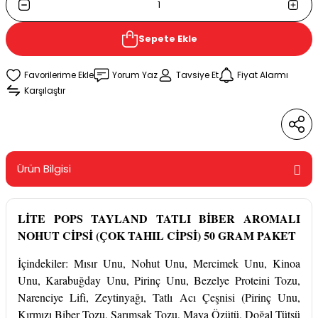
Sepete Ekle
Yorum Yaz
Tavsiye Et
Fiyat Alarmı
Karşılaştır
Ürün Bilgisi
LİTE POPS TAYLAND TATLI BİBER AROMALI
NOHUT CİPSİ (ÇOK TAHIL CİPSİ) 50 GRAM PAKET
İçindekiler: Mısır Unu, Nohut Unu, Mercimek Unu, Kinoa
Unu, Karabuğday Unu, Pirinç Unu, Bezelye Proteini Tozu,
Narenciye Lifi, Zeytinyağı, Tatlı Acı Çeşnisi (Pirinç Unu,
Kırmızı Biber Tozu, Sarımsak Tozu, Maya Özütü, Doğal Tütsü