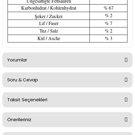
Ungesättigte Fettsäuren
Karbonhidrat / Kohlenhydrat
% 67
% 2
Şeker / Zucker
Lif / Faser
% 7
Tuz / Salz
% 2
Kül / Asche
% 3
Yorumlar
Soru & Cevap
Bu ürüne ilk yorumu siz yapın!
Taksit Seçenekleri
Yorum Yaz
Ürün hakkında henüz soru sorulmamış.
Önerileriniz
Soru Sor