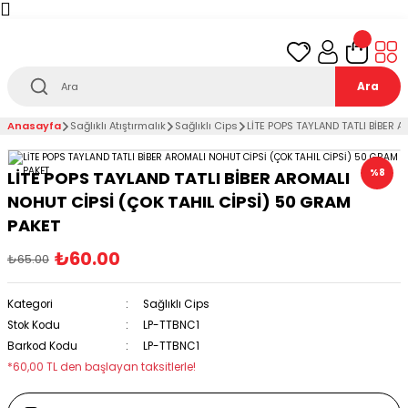
Türkiye’nin her noktasına 1000₺ ve üzeri
ücretsiz
teslimat!
Ara
Anasayfa
Sağlıklı Atıştırmalık
Sağlıklı Cips
LİTE POPS TAYLAND TATLI BİBER 
%8
LİTE POPS TAYLAND TATLI BİBER AROMALI
NOHUT CİPSİ (ÇOK TAHIL CİPSİ) 50 GRAM
PAKET
₺60.00
₺65.00
Kategori
Sağlıklı Cips
Stok Kodu
LP-TTBNC1
Barkod Kodu
LP-TTBNC1
*60,00 TL den başlayan taksitlerle!