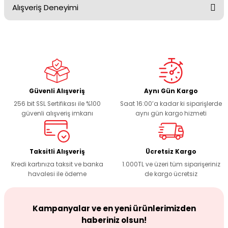
Alışveriş Deneyimi
Bu ürünün fiyat bilgisi, resim, ürün açıklamalarında ve diğer
konularda yetersiz gördüğünüz noktaları öneri formunu
kullanarak tarafımıza iletebilirsiniz.
Görüş ve önerileriniz için teşekkür ederiz.
Sitemize ilk yorumu siz yapın!
Ürün resmi kalitesiz, bozuk veya görüntülenemiyor.
Ürün açıklamasında eksik bilgiler bulunuyor.
Deneyimini Paylaş
Ürün bilgilerinde hatalar bulunuyor.
Güvenli Alışveriş
Aynı Gün Kargo
256 bit SSL Sertifikası ile %100
Saat 16:00’a kadar ki siparişlerde
Ürün fiyatı diğer sitelerden daha pahalı.
güvenli alışveriş imkanı
aynı gün kargo hizmeti
Bu ürüne benzer farklı alternatifler olmalı.
Taksitli Alışveriş
Ücretsiz Kargo
Kredi kartınıza taksit ve banka
1.000TL ve üzeri tüm siparişeriniz
havalesi ile ödeme
de kargo ücretsiz
Gönder
Kampanyalar ve en yeni ürünlerimizden
haberiniz olsun!