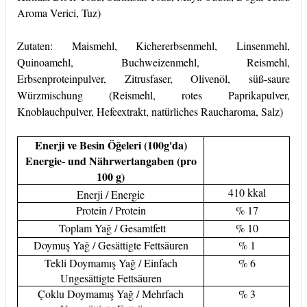
Aroma Verici, Tuz)
Zutaten: Maismehl, Kichererbsenmehl, Linsenmehl,
Quinoamehl, Buchweizenmehl, Reismehl,
Erbsenproteinpulver, Zitrusfaser, Olivenöl, süß-saure
Würzmischung (Reismehl, rotes Paprikapulver,
Knoblauchpulver, Hefeextrakt, natürliches Raucharoma, Salz)
Enerji ve Besin Öğeleri (100g'da)
Energie- und Nährwertangaben (pro
100 g)
410 kkal
Enerji / Energie
Protein / Protein
% 17
Toplam Yağ / Gesamtfett
% 10
Doymuş Yağ / Gesättigte Fettsäuren
% 1
Tekli Doymamış Yağ / Einfach
% 6
Ungesättigte Fettsäuren
Çoklu Doymamış Yağ / Mehrfach
% 3