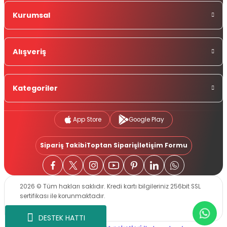
Kurumsal
Alışveriş
Kategoriler
App Store
Google Play
Sipariş Takibi
Toptan Sipariş
İletişim Formu
2026 © Tüm hakları saklıdır. Kredi kartı bilgileriniz 256bit SSL
sertifikası ile korunmaktadır.
DESTEK HATTI