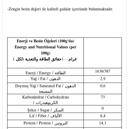
-Zengin besin değeri ile kaliteli gıdalar içerisinde bulunmaktadır.
Enerji ve Besin Öğeleri (100g'da)
Energy and Nutritional Values (per
100g)
(
حقائق الطاقة والتغذية (لكل
غرام
١٠٠
1638/387
Enerji / Energy /
الطاقة
Yağ / Fat /
الدهون
2,9
Doymuş Yağ / Saturated Fat /
الدهون
0,6
المشبعة
Karbonhidrat / Carbohydrate
73
/
الكربوهيدرات
0
Şeker / Sugar /
السكر
Lif / Fiber /
الألياف
8,4
Protein / Protein /
البروتين
14,1