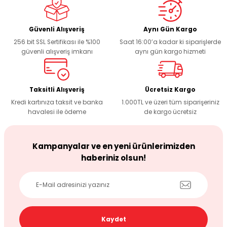
Ürün resmi kalitesiz, bozuk veya görüntülenemiyor.
Ürün açıklamasında eksik bilgiler bulunuyor.
Deneyimini Paylaş
Ürün bilgilerinde hatalar bulunuyor.
Güvenli Alışveriş
Aynı Gün Kargo
256 bit SSL Sertifikası ile %100
Saat 16:00’a kadar ki siparişlerde
Ürün fiyatı diğer sitelerden daha pahalı.
güvenli alışveriş imkanı
aynı gün kargo hizmeti
Bu ürüne benzer farklı alternatifler olmalı.
Taksitli Alışveriş
Ücretsiz Kargo
Kredi kartınıza taksit ve banka
1.000TL ve üzeri tüm siparişeriniz
havalesi ile ödeme
de kargo ücretsiz
Gönder
Kampanyalar ve en yeni ürünlerimizden
haberiniz olsun!
Kaydet