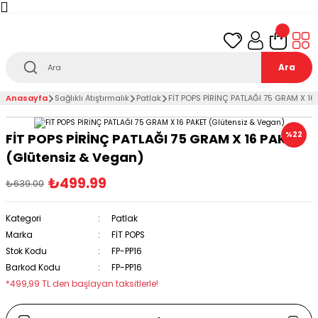
Türkiye’nin her noktasına 1000₺ ve üzeri
ücretsiz
teslimat!
Ara
Anasayfa
Sağlıklı Atıştırmalık
Patlak
FİT POPS PİRİNÇ PATLAĞI 75 GRAM X 16
%22
FİT POPS PİRİNÇ PATLAĞI 75 GRAM X 16 PAKET
(Glütensiz & Vegan)
₺499.99
₺639.00
Kategori
Patlak
Marka
FİT POPS
Stok Kodu
FP-PP16
Barkod Kodu
FP-PP16
*499,99 TL den başlayan taksitlerle!