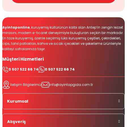
Ayintaponline
, kuruyemiş kültürünün kalbi olan Antep’in zengin lezzet
mirasını, modern e-ticaret deneyimiyle buluşturan seçkin bir markadır.
En taze kuruyemiş, özenle seçilmiş lüks kuruyemiş çeşitleri, çekirdekleri,
cips, tahıl patlakları, kahve ve sıcak içecekleri ve şekerleme ürünleriyle
kaliteyi sofralarınıza taşır.
Müşteri Hizmetleri
0 507 522 66 74
0 507 522 66 74
İletişim Bilgilerimiz
info@ayintapgida.com.tr
Kurumsal
Alışveriş