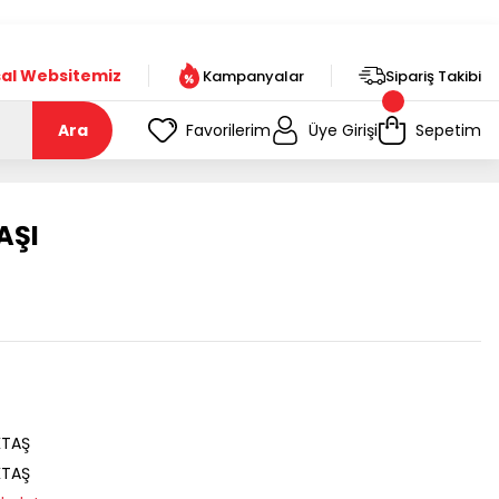
t!
al Websitemiz
Kampanyalar
Sipariş Takibi
Ara
Favorilerim
Üye Girişi
Sepetim
AŞI
KTAŞ
KTAŞ