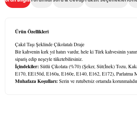
Ürün Bilgisi
Yorumlar
Soru & Cevap
Taksit Seçenekleri
Öne
Ürün Özellikleri
Çakıl Taşı Şeklinde Çikolatalı Draje
Bir kahvenin kırk yıl hatırı vardır, hele ki Türk kahvesinin yanı
sipariş edip neşeyle tüketebilirsiniz.
İçindekiler:
Sütlü Çikolata (%70) (Şeker, Süt(İnek) Tozu, Kak
E170, EE150d, E160a, E160e, E140, E162, E172), Parlatma M
Muhafaza Koşulları:
Serin ve rutubetsiz ortamda korunmalıdır
Bu ürünün fiyat bilgisi, resim, ürün açıklamalarında ve diğer k
Görüş ve önerileriniz için teşekkür ederiz.
Ürün resmi kalitesiz, bozuk veya görüntülenemiyor.