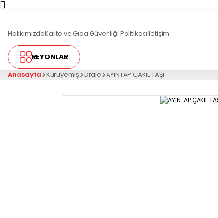
T
Hakkımızda
Kalite ve Gıda Güvenliği Politikası
İletişim
REYONLAR
Anasayfa
Kuruyemiş
Draje
AYINTAP ÇAKIL TAŞI