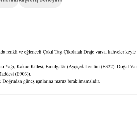
rileriniz
Alışveriş Deneyimi
nda renkli ve eğlenceli Çakıl Taşı Çikolatalı Draje varsa, kahveler keyf
ao Yağı, Kakao Kitlesi, Emülgatör (Ayçiçek Lesitini (E322), Doğal Van
addesi (E903)).
. Doğrudan güneş ışınlarına maruz bırakılmamalıdır.
onularda yetersiz gördüğünüz noktaları öneri formunu kullanarak tarafımı
Ürün hakkında henüz soru sorulmamış.
Bu ürüne ilk yorumu siz yapın!
Sitemize ilk yorumu siz yapın!
Deneyimini Paylaş
Yorum Yaz
Soru Sor