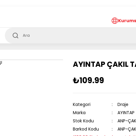
ürkiye’nin her noktasına 1000₺ ve üzeri
ücretsiz
teslima
Kurums
AYINTAP ÇAKIL T
₺109.99
Kategori
Draje
Marka
AYINTAP
Stok Kodu
ANP-ÇA
Barkod Kodu
ANP-ÇA