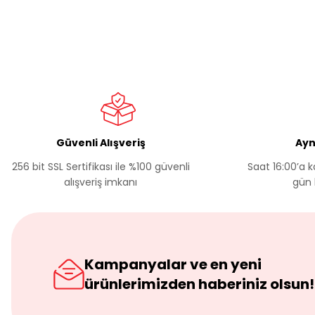
Ürün açıklamasında eksik bilgiler bulunuyor.
Ürün bilgilerinde hatalar bulunuyor.
Ürün fiyatı diğer sitelerden daha pahalı.
Bu ürüne benzer farklı alternatifler olmalı.
Güvenli Alışveriş
Ayn
256 bit SSL Sertifikası ile %100 güvenli
Saat 16:00’a k
alışveriş imkanı
gün 
Kampanyalar ve en yeni
ürünlerimizden haberiniz olsun!