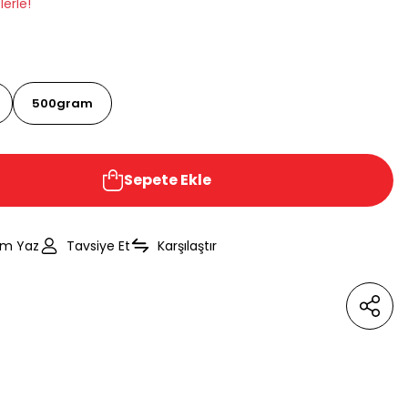
lerle!
500gram
Sepete Ekle
um Yaz
Tavsiye Et
Karşılaştır