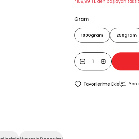
*109,99 TL den başlayan taksit
Gram
1000gram
250gram
Yor