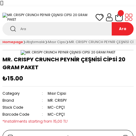
Türkiye’nin her noktasına 1000₺ ve üzeri
ücretsiz
teslimat!
Ara
Homepage
Atıştırmalık
Mısır Cipsi
MR. CRISPY CRUNCH PEYNİR ÇEŞNİSİ CİP
MR. CRISPY CRUNCH PEYNİR ÇEŞNİSİ CİPSİ 20
GRAM PAKET
₺15.00
Category
Mısır Cipsi
Brand
MR. CRISPY
Stock Code
MC-CPÇ1
Barcode Code
MC-CPÇ1
*Installments starting from 15,00 TL!