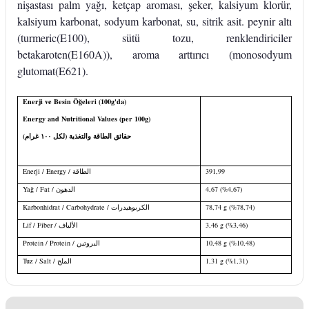
nişastası palm yağı, ketçap aroması, şeker, kalsiyum klorür,
kalsiyum karbonat, sodyum karbonat, su, sitrik asit. peynir altı
(turmeric(E100), sütü tozu, renklendiriciler
betakaroten(E160A)), aroma arttırıcı (monosodyum
glutomat(E621).
Enerji ve Besin Öğeleri (100g'da)
Energy and Nutritional Values (per 100g)
حقائق الطاقة والتغذية (لكل ١٠٠ غرام)
Enerji / Energy /
الطاقة
391,99
Yağ / Fat /
الدهون
4,67 (%4,67)
Karbonhidrat / Carbohydrate /
الكربوهيدرات
78,74 g (%
78,74)
Lif / Fiber /
الألياف
3,46 g (%
3,46)
Protein / Protein /
البروتين
10,48 g (%
10,48)
Tuz / Salt /
الملح
1,31 g (%
1,31)