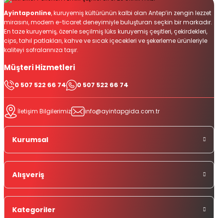
Ayintaponline
, kuruyemiş kültürünün kalbi olan Antep’in zengin lezzet
mirasını, modern e-ticaret deneyimiyle buluşturan seçkin bir markadır.
En taze kuruyemiş, özenle seçilmiş lüks kuruyemiş çeşitleri, çekirdekleri,
cips, tahıl patlakları, kahve ve sıcak içecekleri ve şekerleme ürünleriyle
kaliteyi sofralarınıza taşır.
Müşteri Hizmetleri
0 507 522 66 74
0 507 522 66 74
İletişim Bilgilerimiz
info@ayintapgida.com.tr
Kurumsal
Alışveriş
Kategoriler