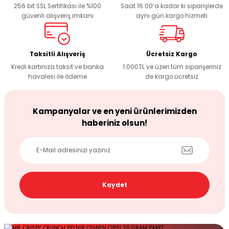
256 bit SSL Sertifikası ile %100
Saat 16:00’a kadar ki siparişlerde
Product is more expensive than on other sites.
güvenli alışveriş imkanı
aynı gün kargo hizmeti
There should be other alternatives to this product.
Taksitli Alışveriş
Ücretsiz Kargo
Kredi kartınıza taksit ve banka
1.000TL ve üzeri tüm siparişeriniz
havalesi ile ödeme
de kargo ücretsiz
Send
Kampanyalar ve en yeni ürünlerimizden
haberiniz olsun!
Kaydet